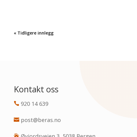
« Tidligere innlegg
Kontakt oss
920 14 639

post@beras.no

Øyjordsveien 3, 5038 Bergen
