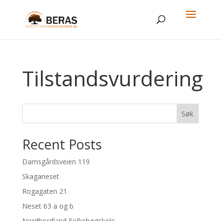
Tilstandsvurdering
Søk
Recent Posts
Damsgårdsveien 119
Skaganeset
Rogagaten 21
Neset 63 a og b
Nordhordland Folkehøgskole